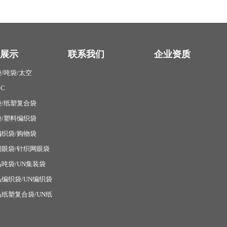
展示
联系我们
企业资质
/吨袋/太空
BC
/纸塑复合袋
/塑料编织袋
织袋/购物袋
网眼袋/针织网眼袋
吨袋/UN集装袋
编织袋/UN编织袋
纸塑复合袋/UN纸