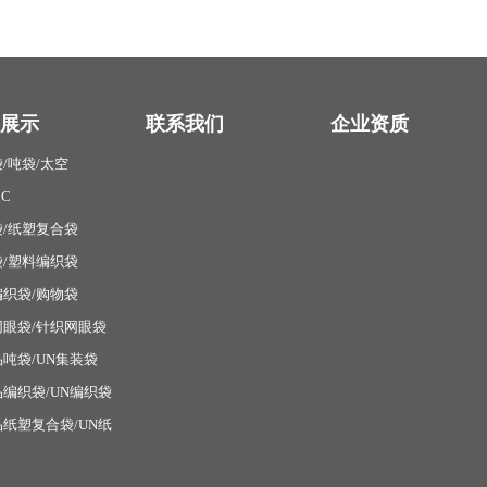
展示
联系我们
企业资质
/吨袋/太空
BC
/纸塑复合袋
/塑料编织袋
织袋/购物袋
网眼袋/针织网眼袋
吨袋/UN集装袋
编织袋/UN编织袋
纸塑复合袋/UN纸