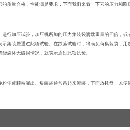
它的质量合格，性能满足要求，下面我们来看一下它的压力和跌
上进行加压试验，加压机所加的压力集装袋满载重量的四倍，或
示集装袋通过此项试验。在跌落试验时，将满负荷集装袋，用起
装袋袋体无破损情况，就表示通过此项试验。
免粉尘或颗粒漏出。集装袋通常吊起来灌装，下面放托盘，以便