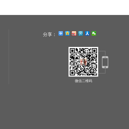
分享：
微信二维码