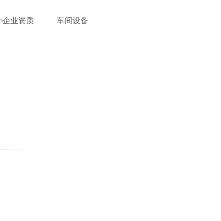
企业资质
车间设备